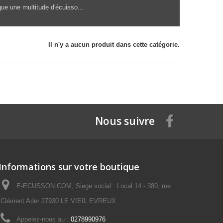
que une multitude d'écuisso...
Il n'y a aucun produit dans cette catégorie.
Nous suivre
Informations sur votre boutique
E-ECUSSON.COM, Siege social : Local 14 - 380, rue
Clément Ader 27930 LE VIEIL EVREUX
Appelez-nous au :
0278990976