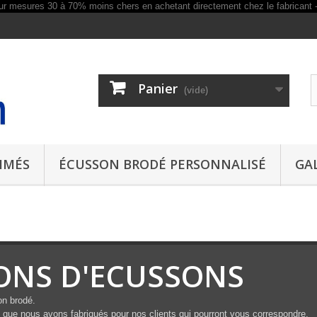
Panier
(vide)
IMÉS
ÉCUSSON BRODÉ PERSONNALISÉ
GA
IONS D'ECUSSONS
on brodé.
que nous avons fabriqués pour nos clients qui pourront vous correspondre.