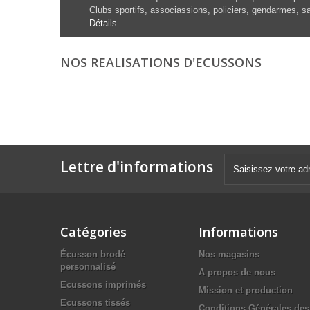
Clubs sportifs, associassions, policiers, gendarmes, sa
Détails
NOS REALISATIONS D'ECUSSONS
Lettre d'informations
Catégories
Informations
Écusson brodé
Nos magasins
personnalisé
A propos de nous
Ecussons imprimés
Mission et production
Ecussons tissés
Conditions Générales des