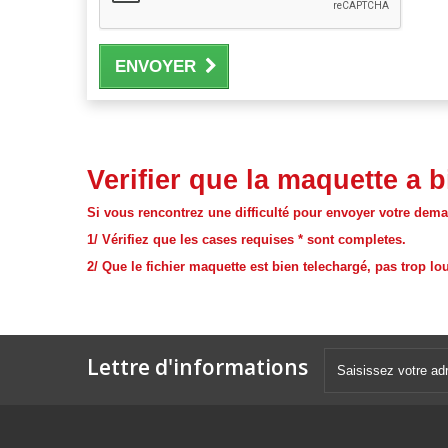
ENVOYER
Verifier que la maquette a b
Si vous rencontrez une difficulté pour envoyer votre dem
1/ Vérifiez que les cases requises * sont completes.
2/ Que le fichier maquette est bien telechargé, pas trop lou
Lettre d'informations