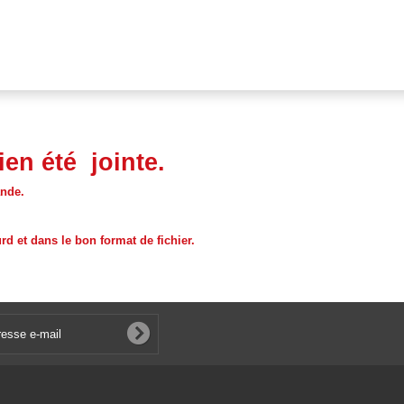
ien été jointe.
ande.
rd et dans le bon format de fichier.