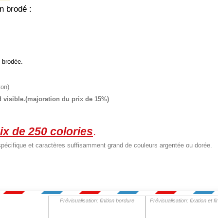
n brodé :
 brodée.
ton)
d visible.(majoration du prix de 15%)
ix de 250 colories
.
spécifique et caractères suffisamment grand de couleurs argentée ou dorée.
Prévisualisation: finition bordure
Prévisualisation: fixation et fi