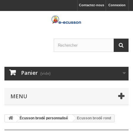
Contactez-nous
Connexion
Panier
(vide)
MENU
Écusson brodé personnalisé
Ecusson brodé rond